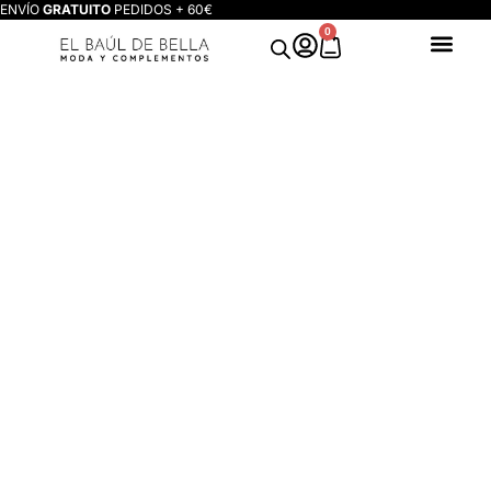
ENVÍO
GRATUITO
PEDIDOS + 60€
0
VESTIDOS
QUE
AGOSTO
2026
ENAMORAN