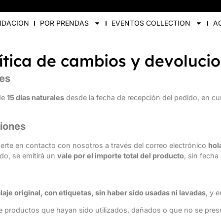
UIDACION
POR PRENDAS
EVENTOS COLLECTION
A
ítica de cambios y devoluci
nes
 de
15 días naturales
desde la fecha de recepción del pedido, en cum
iones
rte en contacto con nosotros a través del correo electrónico
hol
do, se emitirá un
vale por el importe total del producto
, sin fecha
aje original, con etiquetas, sin haber sido usadas ni lavadas
, y 
 productos que hayan sido utilizados, dañados o que no se pres