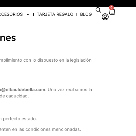
0
CCESORIOS
TARJETA REGALO
BLOG
ones
plimiento con lo dispuesto en la legislación
a@elbauldebella.com
. Una vez recibamos la
 de caducidad.
en perfecto estado.
enten en las condiciones mencionadas.