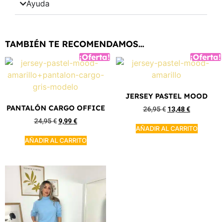
Ayuda
TAMBIÉN TE RECOMENDAMOS…
¡Oferta!
¡Oferta!
JERSEY PASTEL MOOD
PANTALÓN CARGO OFFICE
26,95
€
13,48
€
24,95
€
9,99
€
AÑADIR AL CARRITO
AÑADIR AL CARRITO