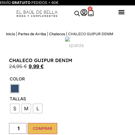
ENVÍO
GRATUITO
PEDIDOS + 60€
0
Inicio
|
Partes de Arriba
|
Chalecos
|
CHALECO GUIPUR DENIM
CHALECO GUIPUR DENIM
24,95
€
9,99
€
COLOR
TALLAS
S
M
L
COMPRAR