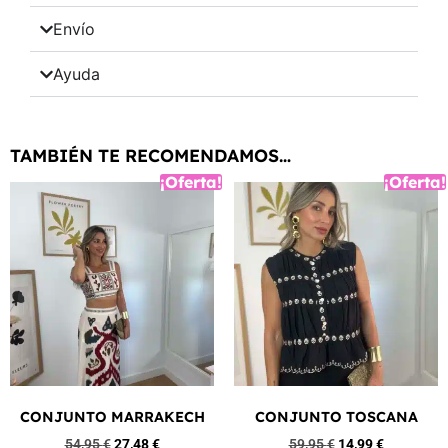
Envío
Ayuda
TAMBIÉN TE RECOMENDAMOS…
¡Oferta!
¡Oferta!
CONJUNTO MARRAKECH
CONJUNTO TOSCANA
54,95
€
27,48
€
59,95
€
14,99
€